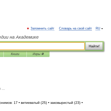
Запомнить сайт
Словарь на свой сайт
RU
едии на Академике
Найти!
Книги
Игры ⚽
й …
онимов: 17 • витиеватый (25) • заковыристый (23) •