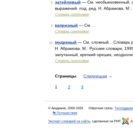
затейливый
— См. необыкновенный, с
8
выражений. под. ред. Н. Абрамова, М.:
Словарь синонимов
капризный
— См …
9
Словарь синонимов
мудреный
— См. сложный... Словарь р
10
Н. Абрамова, М.: Русские словари, 19
запутанный, крепкий орешек, неоднол
Словарь синонимов
Страницы
Следующая
→
1
2
3
© Академик, 2000-2026
Обратная связь:
Техподдерж
👣 Путешествия
Экспорт словарей на сайты
, сделанные на PHP,
Jo