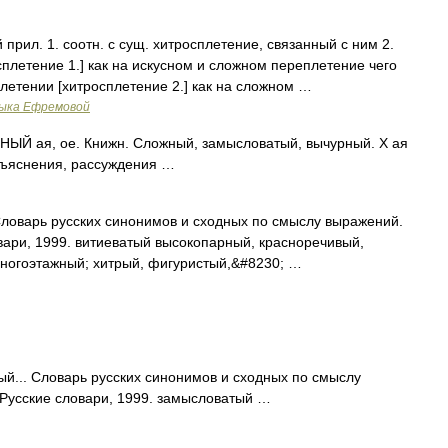
рил. 1. соотн. с сущ. хитросплетение, связанный с ним 2.
плетение 1.] как на искусном и сложном переплетение чего
летении [хитросплетение 2.] как на сложном …
зыка Ефремовой
 ая, ое. Книжн. Сложный, замысловатый, вычурный. Х ая
объяснения, рассуждения …
ловарь русских синонимов и сходных по смыслу выражений.
овари, 1999. витиеватый высокопарный, красноречивый,
многоэтажный; хитрый, фигуристый,&#8230; …
й... Словарь русских синонимов и сходных по смыслу
: Русские словари, 1999. замысловатый …