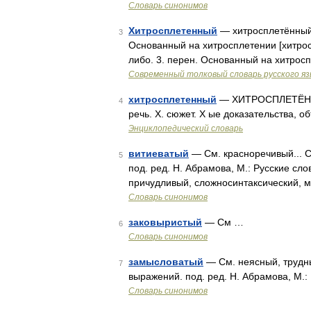
Словарь синонимов
Хитросплетенный
— хитросплетённый п
3
Основанный на хитросплетении [хитрос
либо. 3. перен. Основанный на хитросп
Современный толковый словарь русского я
хитросплетенный
— ХИТРОСПЛЕТЁННЫЙ
4
речь. Х. сюжет. Х ые доказательства, 
Энциклопедический словарь
витиеватый
— См. красноречивый... С
5
под. ред. Н. Абрамова, М.: Русские сл
причудливый, сложносинтаксический, 
Словарь синонимов
заковыристый
— См …
6
Словарь синонимов
замысловатый
— См. неясный, трудны
7
выражений. под. ред. Н. Абрамова, М.
Словарь синонимов