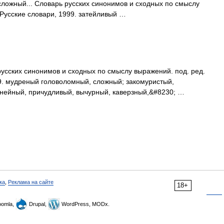
ложный... Словарь русских синонимов и сходных по смыслу
 Русские словари, 1999. затейливый …
усских синонимов и сходных по смыслу выражений. под. ред.
99. мудреный головоломный, сложный; закомуристый,
инейный, причудливый, вычурный, каверзный,&#8230; …
ка
,
Реклама на сайте
18+
omla,
Drupal,
WordPress, MODx.