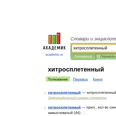
Словари и энциклоп
academic.ru
Толкования
Переводы
хитросплетенный
Толкование
Перевод
Книги
хитросплетенный
— хитросплетенны
1
Орфографический словарь-справочник
хитросплетенный
— прил., кол во син
2
замысловатый (44) …